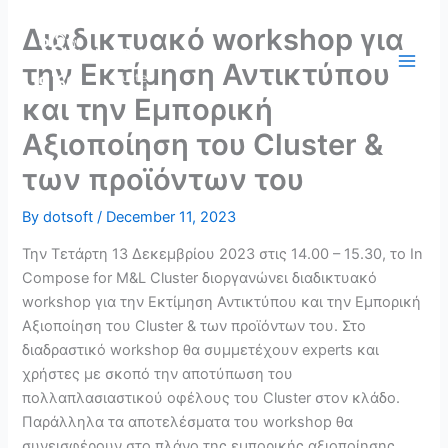
Skip
Διαδικτυακό workshop για
to
content
την Εκτίμηση Αντικτύπου
και την Εμπορική
Αξιοποίηση του Cluster &
των προϊόντων του
By
dotsoft
/
December 11, 2023
Την Τετάρτη 13 Δεκεμβρίου 2023 στις 14.00 – 15.30, το In
Compose for M&L Cluster διοργανώνει διαδικτυακό
workshop για την Εκτίμηση Αντικτύπου και την Εμπορική
Αξιοποίηση του Cluster & των προϊόντων του. Στο
διαδραστικό workshop θα συμμετέχουν experts και
χρήστες με σκοπό την αποτύπωση του
πολλαπλασιαστικού οφέλους του Cluster στον κλάδο.
Παράλληλα τα αποτελέσματα του workshop θα
συνεισφέρουν στο πλάνο της εμπορικής αξιοποίησης